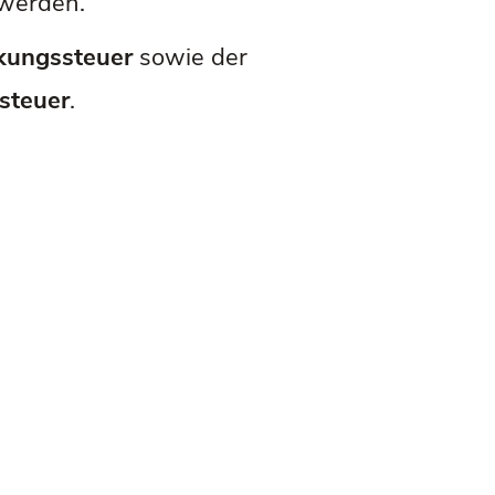
 werden.
nkungssteuer
sowie der
steuer
.