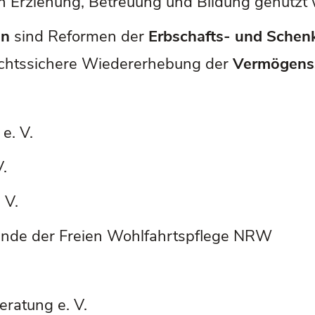
on Erziehung, Betreuung und Bildung genutzt
en
sind Reformen der
Erbschafts- und Sche
echtssichere Wiedererhebung der
Vermögens
e. V.
.
 V.
ände der Freien Wohlfahrtspflege NRW
ratung e. V.