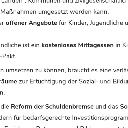
 Ländern, Kommunen und zivilgesellschaftlic
in Maßnahmen umgesetzt werden kann.
er
offener Angebote
für Kinder, Jugendliche 
ndliche ist ein
kostenloses Mittagessen
in K
-Pakt.
n umsetzen zu können, braucht es eine verläs
elräume
zur Ertüchtigung der Sozial- und Bild
n.
 die
Reform der Schuldenbremse
und das
So
ern für bedarfsgerechte Investitionsprogra