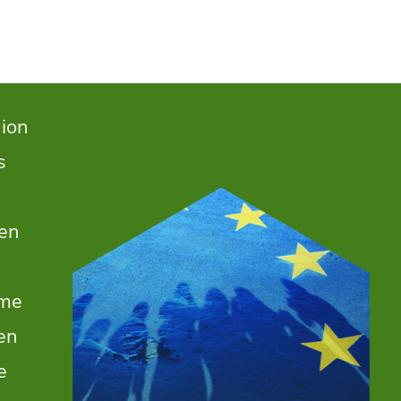
nion
s
den
eme
ren
e