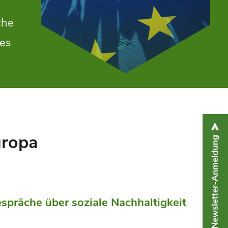
che
hes
uropa
espräche über soziale Nachhaltigkeit