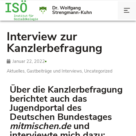
Dr. Wolfgang
Strengmann-Kuhn
Interview zur
Kanzlerbefragung
Januar 22, 2022
Aktuelles
,
Gastbeiträge und Interviews
,
Uncategorized
Über die Kanzlerbefragung
berichtet auch das
Jugendportal des
Deutschen Bundestages
mitmischen.de
und
interviewte mich dazu: