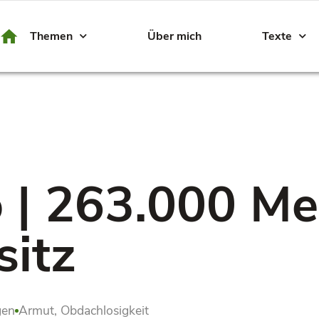
Themen
Über mich
Texte
 | 263.000 M
itz
gen
Armut
,
Obdachlosigkeit