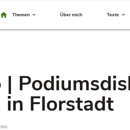
Themen
Über mich
Texte
 | Podiumsdis
in Florstadt
eis