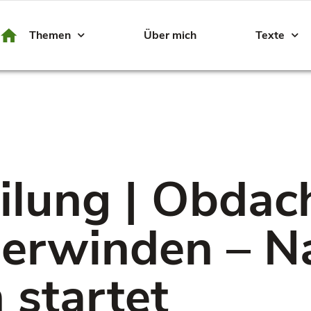
Themen
Über mich
Texte
ilung | Obdach
erwinden – Na
 startet