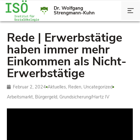
Dr. Wolfgang
Strengmann-Kuhn
Rede | Erwerbstätige
haben immer mehr
Einkommen als Nicht-
Erwerbstätige
Februar 2, 2024
Aktuelles
,
Reden
,
Uncategorized
Arbeitsmarkt
,
Bürgergeld
,
Grundsicherung/­Hartz IV