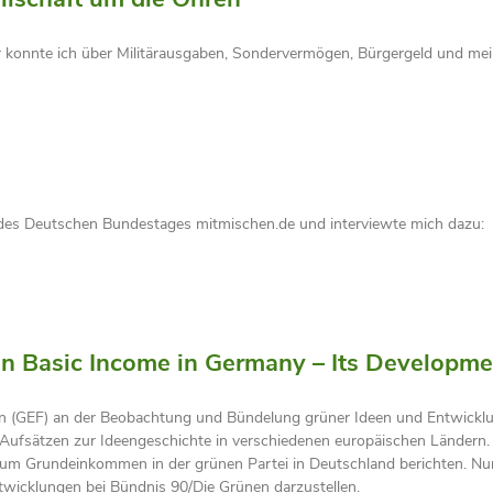
ier konnte ich über Militärausgaben, Sondervermögen, Bürgergeld und me
 des Deutschen Bundestages mitmischen.de und interviewte mich dazu: 
on Basic Income in Germany – Its Developme
ion (GEF) an der Beobachtung und Bündelung grüner Ideen und Entwick
sätzen zur Ideengeschichte in verschiedenen europäischen Ländern. Hi
zum Grundeinkommen in der grünen Partei in Deutschland berichten. Nu
ntwicklungen bei Bündnis 90/Die Grünen darzustellen.