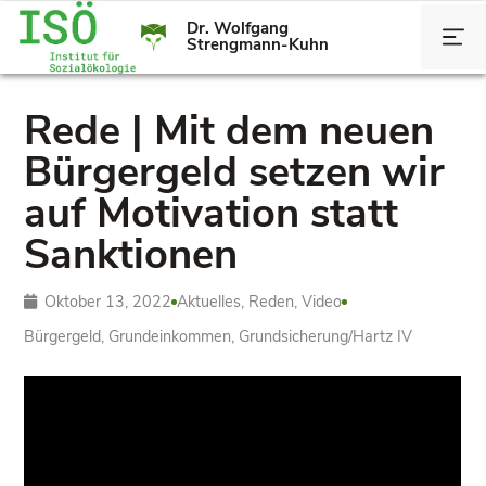
Dr. Wolfgang
Strengmann-Kuhn
Rede | Mit dem neuen
Bürgergeld setzen wir
auf Motivation statt
Sanktionen
Oktober 13, 2022
Aktuelles
,
Reden
,
Video
Bürgergeld
,
Grundeinkommen
,
Grundsicherung/­Hartz IV